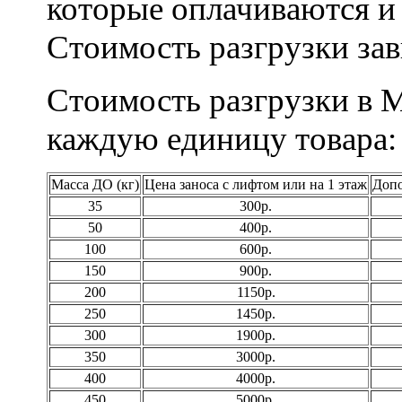
которые оплачиваются и
Стоимость разгрузки зави
Стоимость разгрузки в М
каждую единицу товара:
Масса ДО (кг)
Цена заноса с лифтом или на 1 этаж
Допо
35
300р.
50
400р.
100
600р.
150
900р.
200
1150р.
250
1450р.
300
1900р.
350
3000р.
400
4000р.
450
5000р.