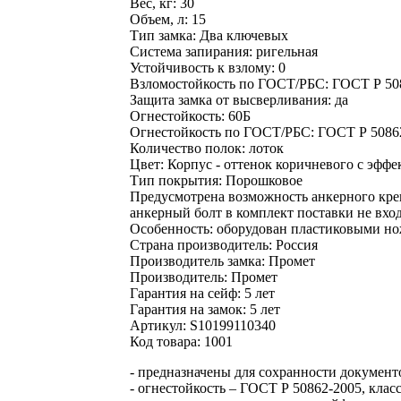
Вес, кг:
30
Объем, л:
15
Тип замка:
Два ключевых
Система запирания:
ригельная
Устойчивость к взлому:
0
Взломостойкость по ГОСТ/РБС:
ГОСТ Р 508
Защита замка от высверливания:
да
Огнестойкость:
60Б
Огнестойкость по ГОСТ/РБС:
ГОСТ Р 50862
Количество полок:
лоток
Цвет:
Корпус - оттенок коричневого с эффе
Тип покрытия:
Порошковое
Предусмотрена возможность анкерного кре
анкерный болт в комплект поставки не вход
Особенность:
оборудован пластиковыми но
Страна производитель:
Россия
Производитель замка:
Промет
Производитель:
Промет
Гарантия на сейф:
5 лет
Гарантия на замок:
5 лет
Артикул:
S10199110340
Код товара:
1001
- предназначены для сохранности документ
- огнестойкость – ГОСТ Р 50862-2005, клас