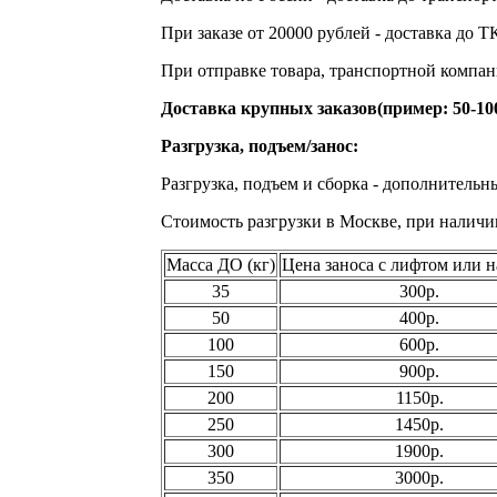
При заказе от 20000 рублей - доставка до Т
При отправке товара, транспортной компани
Доставка крупных заказов(пример: 50-10
Разгрузка, подъем/занос:
Разгрузка, подъем и сборка - дополнительн
Стоимость разгрузки в Москве, при наличи
Масса ДО (кг)
Цена заноса с лифтом или н
35
300р.
50
400р.
100
600р.
150
900р.
200
1150р.
250
1450р.
300
1900р.
350
3000р.