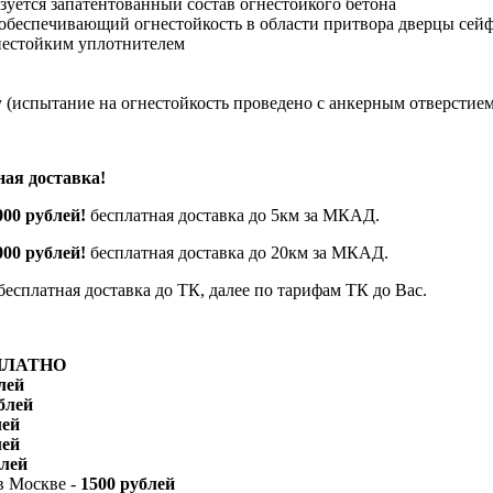
ьзуется запатентованный состав огнестойкого бетона
, обеспечивающий огнестойкость в области притвора дверцы се
гнестойким уплотнителем
у (испытание на огнестойкость проведено с анкерным отверстием
ая доставка!
000 рублей!
бесплатная доставка до 5км за МКАД.
000 рублей!
бесплатная доставка до 20км за МКАД.
 бесплатная доставка до ТК, далее по тарифам ТК до Вас.
ПЛАТНО
лей
блей
лей
лей
блей
в Москве -
1500 рублей