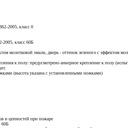
62-2005, класс 0
-2005, класс 60Б
ктом молотковой эмали, дверь - оттенок зеленого с эффектом мо
пления к полу:
предусмотрено анкерное крепление к полу (испыт
ит.
жками (высота указана с установленными ножками)
ов и ценностей при пожаре
с 60Б