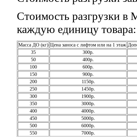
Стоимость разгрузки в М
каждую единицу товара:
Масса ДО (кг)
Цена заноса с лифтом или на 1 этаж
Допо
35
300р.
50
400р.
100
600р.
150
900р.
200
1150р.
250
1450р.
300
1900р.
350
3000р.
400
4000р.
450
5000р.
500
6000р.
550
7000р.