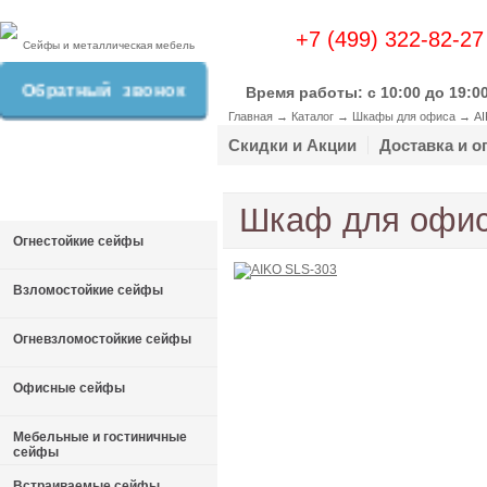
+7 (499) 322-82-27
Сейфы и металлическая мебель
Обратный звонок
Время работы: c 10:00 до 19:0
Главная
→
Каталог
→
Шкафы для офиса
→
AI
Скидки и Акции
Доставка и о
Шкаф для офис
Огнестойкие сейфы
Взломостойкие сейфы
Огневзломостойкие сейфы
Офисные сейфы
Мебельные и гостиничные
сейфы
Встраиваемые сейфы