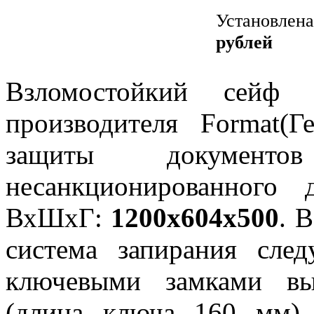
Установлена
рублей
Взломостойкий сей
производителя Format(Г
защиты докумен
несанкционированного 
ВхШхГ:
1200x604x500
. 
система запирания сле
ключевыми замками вы
(длина ключа 160 мм)