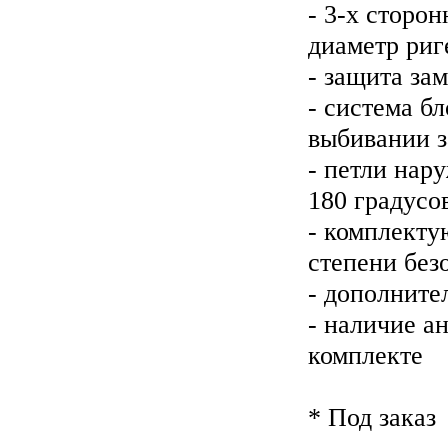
- 3-х сторо
диаметр риг
- защита за
- система б
выбивании 
- петли нар
180 градусо
- комплекту
степени без
- дополните
- наличие а
комплекте
* Под заказ